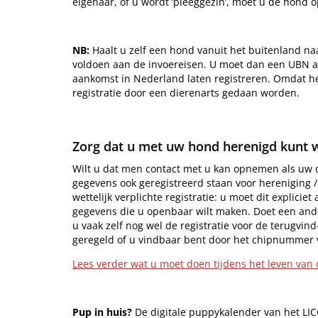
eigenaar, of u wordt ‘pleeggezin’, moet u de hond 
NB:
Haalt u zelf een hond vanuit het buitenland na
voldoen aan de invoereisen. U moet dan een UBN 
aankomst in Nederland laten registreren. Omdat h
registratie door een dierenarts gedaan worden.
Zorg dat u met uw hond herenigd kunt
Wilt u dat men contact met u kan opnemen als uw 
gegevens ook geregistreerd staan voor hereniging /
wettelijk verplichte registratie: u moet dit explici
gegevens die u openbaar wilt maken. Doet een ander
u vaak zelf nog wel de registratie voor de terugvind
geregeld of u vindbaar bent door het chipnummer
Lees verder wat u moet doen tijdens het leven van
Pup in huis?
De digitale puppykalender van het LIC