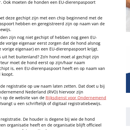
er. Ook moeten de honden een EU-dierenpaspoort
t deze gechipt zijn met een chip beginnend met de
spoort hebben en geregistreerd zijn op naam van de
ewijs.
en zijn nog niet gechipt of hebben nog geen EU-
de vorige eigenaar eerst zorgen dat de hond alsnog
 vorige eigenaar) en een EU-dierenpaspoort krijgt.
 uit het buitenland? Zo’n hond moet al gechipt zijn
rteur moet de hond eerst op zijn/haar naam
chipt is, een EU-dierenpaspoort heeft en op naam van
 koopt.
 registratie op uw naam laten zetten. Dat doet u bij
Ondernemend Nederland (RVO) hiervoor zijn
en op de website van de
Rijksdienst voor Ondernemend
angt u een schriftelijk of digitaal registratiebewijs.
registratie. De houder is degene bij wie de hond
en organisatie heeft en de organisatie blijft officieel