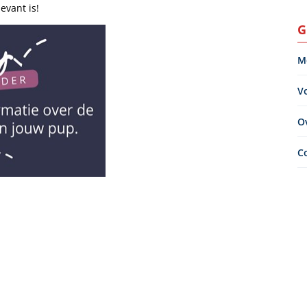
evant is!
G
M
V
O
C