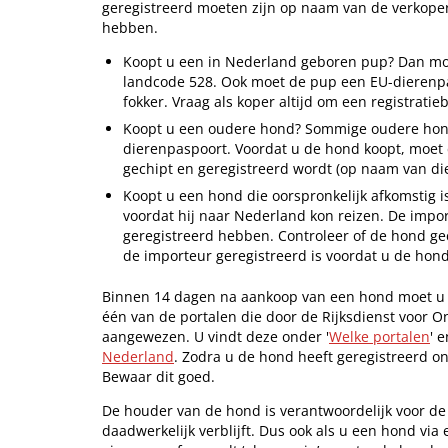
geregistreerd moeten zijn op naam van de verkop
hebben.
Koopt u een in Nederland geboren pup? Dan moe
landcode 528. Ook moet de pup een EU-dierenpa
fokker. Vraag als koper altijd om een registratieb
Koopt u een oudere hond? Sommige oudere hond
dierenpaspoort. Voordat u de hond koopt, moet 
gechipt en geregistreerd wordt (op naam van die
Koopt u een hond die oorspronkelijk afkomstig is
voordat hij naar Nederland kon reizen. De impo
geregistreerd hebben. Controleer of de hond ge
de importeur geregistreerd is voordat u de hond
Binnen 14 dagen na aankoop van een hond moet u de
één van de portalen die door de Rijksdienst voor 
aangewezen. U vindt deze onder '
Welke portalen
' 
Nederland
. Zodra u de hond heeft geregistreerd ontv
Bewaar dit goed.
De houder van de hond is verantwoordelijk voor de 
daadwerkelijk verblijft. Dus ook als u een hond via e